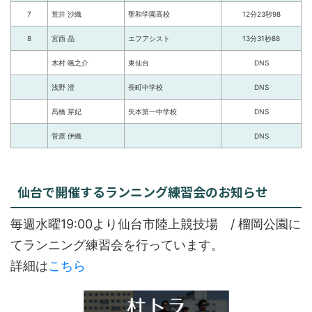
7
荒井 沙織
聖和学園高校
12分23秒98
8
宮西 晶
エフアシスト
13分31秒88
木村 颯之介
東仙台
DNS
浅野 澄
長町中学校
DNS
髙橋 芽妃
矢本第一中学校
DNS
菅原 伊織
DNS
仙台で開催するランニング練習会のお知らせ
毎週水曜19:00より仙台市陸上競技場 / 榴岡公園に
てランニング練習会を行っています。
詳細は
こちら