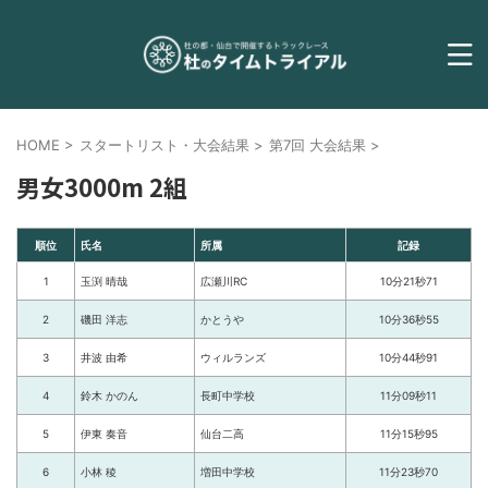
HOME
>
スタートリスト・大会結果
>
第7回 大会結果
>
男女3000m 2組
順位
氏名
所属
記録
1
玉渕 晴哉
広瀬川RC
10分21秒71
2
磯田 洋志
かとうや
10分36秒55
3
井波 由希
ウィルランズ
10分44秒91
4
鈴木 かのん
長町中学校
11分09秒11
5
伊東 奏音
仙台二高
11分15秒95
6
小林 稜
増田中学校
11分23秒70