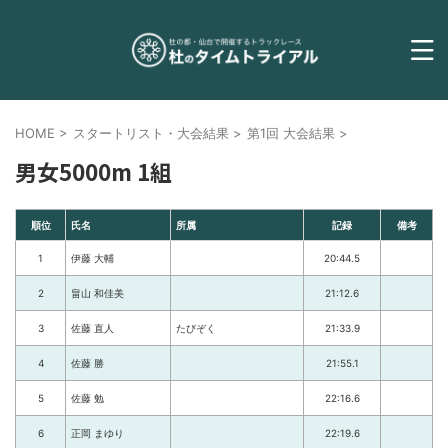
HOME
>
スタートリスト・大会結果
>
第1回 大会結果
>
男女5000m 1組
順位
氏名
所属
記録
備考
1
伊藤 大輔
20:44.5
2
畠山 和佳美
21:12.6
3
佐藤 直人
たびぞく
21:33.9
4
佐藤 勝
21:55.1
5
佐藤 勉
22:16.6
6
正岡 まゆり
22:19.6