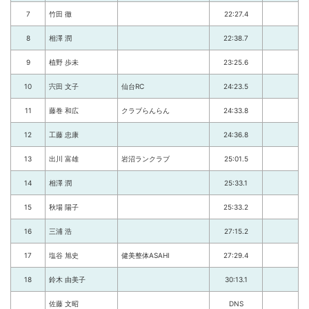
7
竹田 徹
22:27.4
8
相澤 潤
22:38.7
9
植野 歩未
23:25.6
10
宍田 文子
仙台RC
24:23.5
11
藤巻 和広
クラブらんらん
24:33.8
12
工藤 忠康
24:36.8
13
出川 富雄
岩沼ランクラブ
25:01.5
14
相澤 潤
25:33.1
15
秋場 陽子
25:33.2
16
三浦 浩
27:15.2
17
塩谷 旭史
健美整体ASAHI
27:29.4
18
鈴木 由美子
30:13.1
佐藤 文昭
DNS