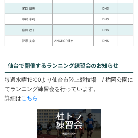
峯口 朋美
DNS
中村 卓司
DNS
藤田 政子
DNS
菅原 美幸
ANCHOR仙台
DNS
仙台で開催するランニング練習会のお知らせ
毎週水曜19:00より仙台市陸上競技場 / 榴岡公園に
てランニング練習会を行っています。
詳細は
こちら